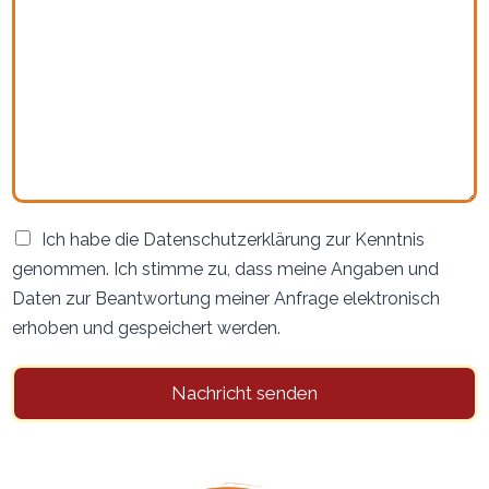
C
Ich habe die Datenschutzerklärung zur Kenntnis
h
genommen. Ich stimme zu, dass meine Angaben und
e
Daten zur Beantwortung meiner Anfrage elektronisch
c
k
erhoben und gespeichert werden.
m
a
r
Nachricht senden
k
*